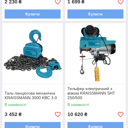
2 230
1 699
₴
₴
Купити
Купити
Тельфер електричний з
Таль ланцюгова механічна
візком KRAISSMANN SHT
KRAISSMANN 3000 KBC 3.0
250/500
В наявності
В наявності
3 452
10 620
₴
₴
Купити
Купити