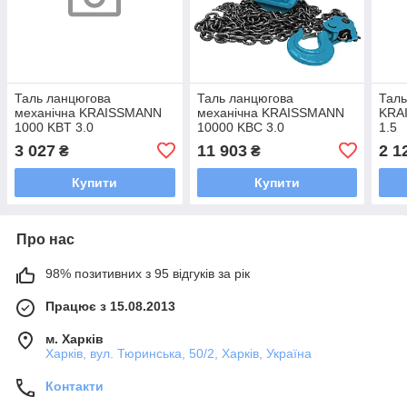
Таль ланцюгова
Таль ланцюгова
Таль
механічна KRAISSMANN
механічна KRAISSMANN
KRA
1000 KBT 3.0
10000 KBC 3.0
1.5
3 027
11 903
2 1
₴
₴
Купити
Купити
Про нас
98% позитивних з 95 відгуків за рік
Працює з 15.08.2013
м. Харків
Харків, вул. Тюринська, 50/2, Харків, Україна
Контакти