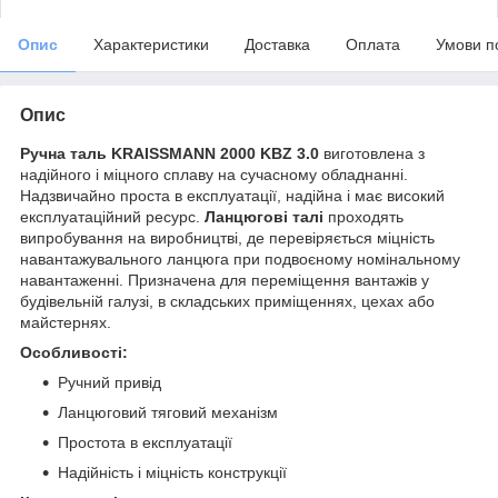
Опис
Характеристики
Доставка
Оплата
Умови п
Опис
Ручна таль KRAISSMANN 2000 KBZ 3.0
виготовлена з
надійного і міцного сплаву на сучасному обладнанні.
Надзвичайно проста в експлуатації, надійна і має високий
експлуатаційний ресурс.
Ланцюгові талі
проходять
випробування на виробництві, де перевіряється міцність
навантажувального ланцюга при подвоєному номінальному
навантаженні. Призначена для переміщення вантажів у
будівельній галузі, в складських приміщеннях, цехах або
майстернях.
Особливості:
Ручний привід
Ланцюговий тяговий механізм
Простота в експлуатації
Надійність і міцність конструкції