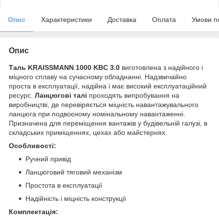
Опис
Характеристики
Доставка
Оплата
Умови п
Опис
Таль KRAISSMANN 1000 KBC 3.0
виготовлена з надійного і
міцного сплаву на сучасному обладнанні. Надзвичайно
проста в експлуатації, надійна і має високий експлуатаційний
ресурс.
Ланцюгові талі
проходять випробування на
виробництві, де перевіряється міцність навантажувального
ланцюга при подвоєному номінальному навантаженні.
Призначена для переміщення вантажів у будівельній галузі, в
складських приміщеннях, цехах або майстернях.
Особливості:
Ручний привід
Ланцюговий тяговий механізм
Простота в експлуатації
Надійність і міцність конструкції
Комплектація: