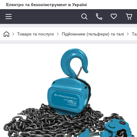
Електро та бензоінструмент в Україні
Товари та послуги
Підйомники (тельфери) та талі
Та