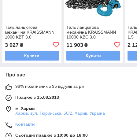
Таль ланцюгова
Таль ланцюгова
Таль
механічна KRAISSMANN
механічна KRAISSMANN
KRA
1000 KBT 3.0
10000 KBC 3.0
1.5
3 027
11 903
2 1
₴
₴
Купити
Купити
Про нас
98% позитивних з 95 відгуків за рік
Працює з 15.08.2013
м. Харків
Харків, вул. Тюринська, 50/2, Харків, Україна
Контакти
Сьогодні працює з 10:00 до 16:00