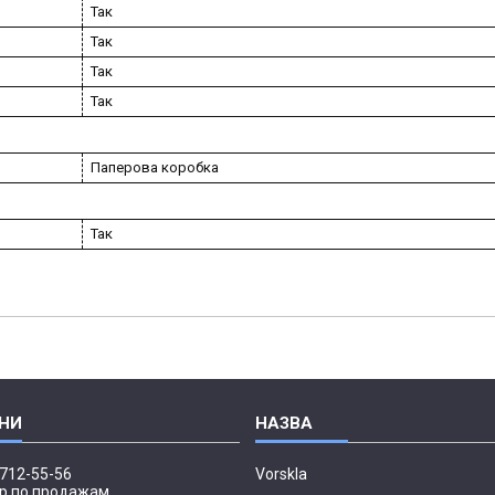
Так
Так
Так
Так
Паперова коробка
Так
 712-55-56
Vorskla
р по продажам