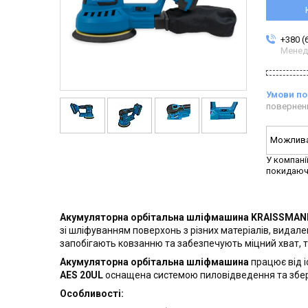
+380 (
Менед
повернен
У компані
покидаюч
Акумуляторна орбітальна шліфмашина KRAISSMANN
зі шліфуванням поверхонь з різних матеріалів, видален
запобігають ковзанню та забезпечують міцний хват, т
Акумуляторна орбітальна шліфмашина
працює від і
AES 20UL
оснащена системою пиловідведення та зберіг
Особливості: