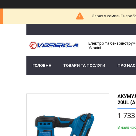
Зараз у компанії нероб
Електро та бензоінструм
Україні
ГОЛОВНА
ТОВАРИ ТА ПОСЛУГИ
ПРО НАС
АКУМУЛ
20UL (
1 733
В наявнос