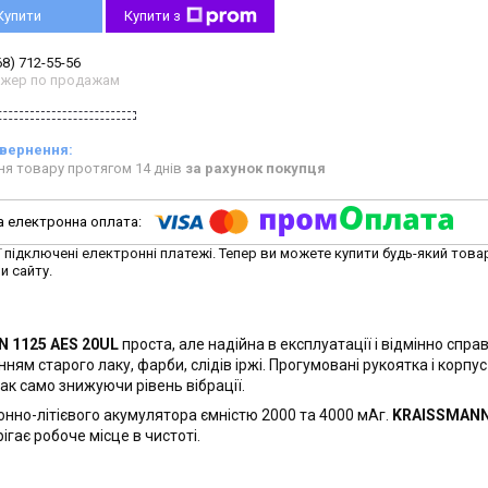
Купити
Купити з
68) 712-55-56
жер по продажам
ня товару протягом 14 днів
за рахунок покупця
ї підключені електронні платежі. Тепер ви можете купити будь-який това
и сайту.
 1125 AES 20UL
проста, але надійна в експлуатації і відмінно спр
ням старого лаку, фарби, слідів іржі. Прогумовані рукоятка і корпус
ак само знижуючи рівень вібрації.
онно-літієвого акумулятора ємністю 2000 та 4000 мАг.
KRAISSMANN
ає робоче місце в чистоті.