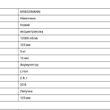
KRAISSMANN
Німеччина
Новий
ексцентрикова
12000 об/хв
125 мм
3 кг
12 міс
Акумулятор
Li-Ion
2 А. г
20 В
Липучка
125 мм