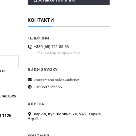
Доставка та оплата
КОНТАКТИ
+380 (68) 712-55-56
Менеджер по продажам
р не
kraissmann.sales@ukr.net
+380687125556
авляється
Харків, вул. Тюринська, 50/2, Харків,
 1125
Україна