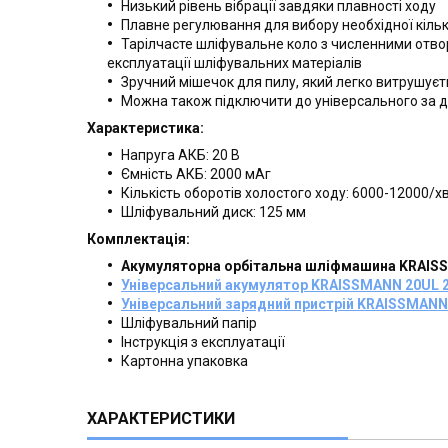
Низький рівень вібрації завдяки плавності ходу
Плавне регулювання для вибору необхідної кільк
Тарілчасте шліфувальне коло з численними отв
експлуатації шліфувальних матеріалів
Зручний мішечок для пилу, який легко витрушуєт
Можна також підключити до універсального за 
Характеристика:
Напруга АКБ: 20 В
Ємність АКБ: 2000 мАг
Кількість оборотів холостого ходу: 6000-12000/хв
Шліфувальний диск: 125 мм
Комплектація:
Акумуляторна орбітальна шліфмашина KRAISS
Універсальний акумулятор KRAISSMANN 20UL 
Універсальний зарядний пристрій KRAISSMANN 
Шліфувальний папір
Інструкція з експлуатації
Картонна упаковка
ХАРАКТЕРИСТИКИ