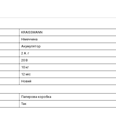
KRAISSMANN
Німеччина
Акумулятор
2 А. г
20 В
10 кг
12 міс
Новий
Паперова коробка
Так