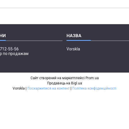
 712-55-56
Vorskla
р по продажам
Сайт створений на маркетплейсі
Prom.ua
Продавець на Bigl.ua
Vorskla |
Поскаржитися на контент
|
Політика конфіденційності