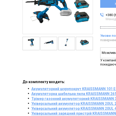
+380 (
Менед
повернен
У компані
покидаюч
До комплекту входить:
Акумуляторний шурупокрут KRAISSMANN 101 E
Акумуляторна шабельна пила KRAISSMANN 261
Трімер газонний акумуляторний KRAISSMANN 
Універсальний акумулятор KRAISSMANN 20UL 
Універсальний акумулятор KRAISSMANN 20UL 
Універсальний зарядний пристрій KRAISSMANN 