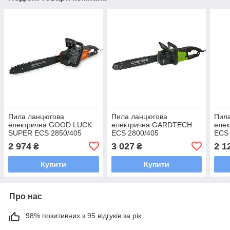
Пила ланцюгова
Пила ланцюгова
Пил
електрична GOOD LUCK
електрична GARDTECH
еле
SUPER ECS 2850/405
ECS 2800/405
ECS 
2 974
3 027
2 1
₴
₴
Купити
Купити
Про нас
98% позитивних з 95 відгуків за рік