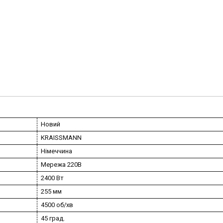
Новий
KRAISSMANN
Німеччина
Мережа 220В
2400 Вт
255 мм
4500 об/хв
45 град.