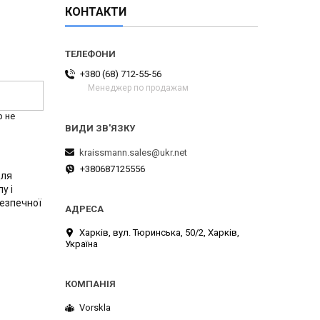
КОНТАКТИ
+380 (68) 712-55-56
Менеджер по продажам
р не
kraissmann.sales@ukr.net
+380687125556
для
у і
безпечної
Харків, вул. Тюринська, 50/2, Харків,
Україна
Vorskla