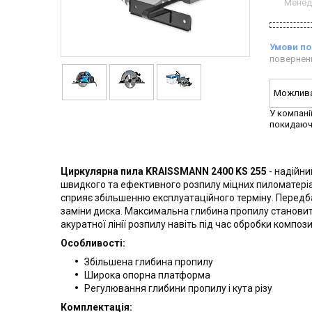
Менед
повернен
У компані
покидаюч
Циркулярна пила KRAISSMANN 2400 KS 255
- надійн
швидкого та ефективного розпилу міцних пиломатеріа
сприяє збільшенню експлуатаційного терміну. Передб
заміни диска. Максимальна глибина пропилу становить
акуратної лінії розпилу навіть під час обробки композ
Особливості:
Збільшена глибина пропилу
Широка опорна платформа
Регулювання глибини пропилу і кута різу
Комплектація: