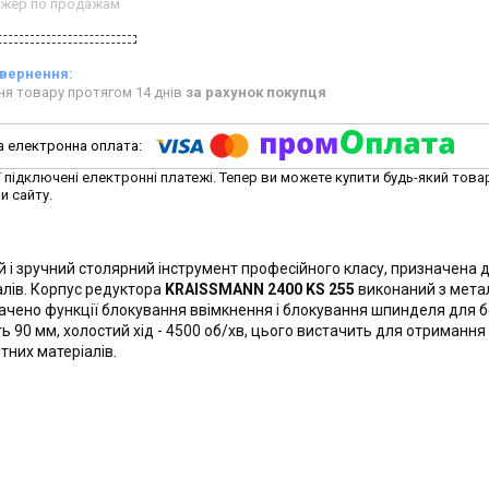
жер по продажам
ня товару протягом 14 днів
за рахунок покупця
ї підключені електронні платежі. Тепер ви можете купити будь-який това
и сайту.
ий і зручний столярний інструмент професійного класу, призначена 
лів. Корпус редуктора
KRAISSMANN 2400 KS 255
виконаний з метал
ачено функції блокування ввімкнення і блокування шпинделя для 
 90 мм, холостий хід - 4500 об/хв, цього вистачить для отримання
итних матеріалів.