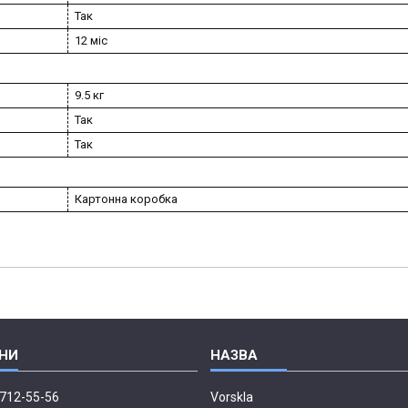
Так
12 міс
9.5 кг
Так
Так
Картонна коробка
 712-55-56
Vorskla