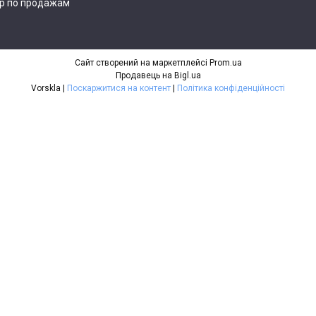
р по продажам
Сайт створений на маркетплейсі
Prom.ua
Продавець на Bigl.ua
Vorskla |
Поскаржитися на контент
|
Політика конфіденційності