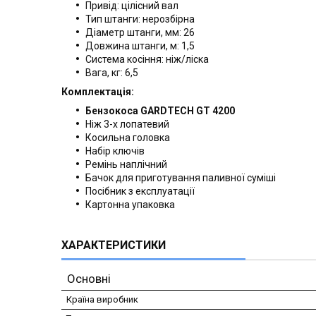
Привід: цілісний вал
Тип штанги: нерозбірна
Діаметр штанги, мм: 26
Довжина штанги, м: 1,5
Система косіння: ніж/ліска
Вага, кг: 6,5
Комплектація:
Бензокоса GARDTECH GT 4200
Ніж 3-х лопатевий
Косильна головка
Набір ключів
Ремінь наплічний
Бачок для приготування паливної суміші
Посібник з експлуатації
Картонна упаковка
ХАРАКТЕРИСТИКИ
Основні
Країна виробник