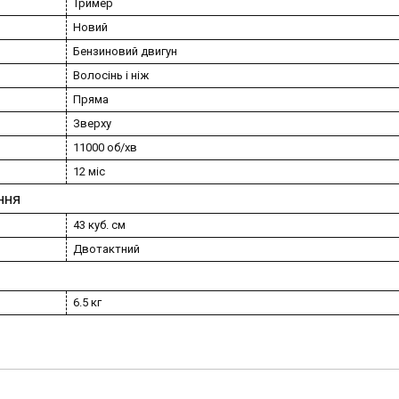
Тример
Новий
Бензиновий двигун
Волосінь і ніж
Пряма
Зверху
11000 об/хв
12 міс
ння
43 куб. см
Двотактний
6.5 кг