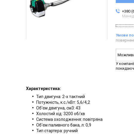
+380 (
Менед
повернен
У компані
покидаюч
Характеристика:
Тип двигуна: 2-х тактний
Потужність, к.с./кВт: 5,6/4,2
Об'єм двигуна, см3: 43
Холостий хід: 3200 об/хв
Система охолодження: повітряна
Об'єм паливного бака, л: 0,9
Тип стартера: ручний