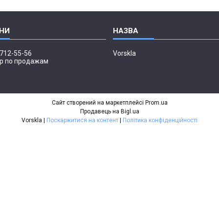
 712-55-56
Vorskla
р по продажам
Сайт створений на маркетплейсі
Prom.ua
Продавець на Bigl.ua
Vorskla |
Поскаржитися на контент
|
Політика конфіденційності