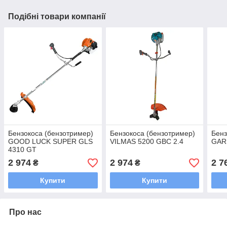
Подібні товари компанії
Бензокоса (бензотример)
Бензокоса (бензотример)
Бенз
GOOD LUCK SUPER GLS
VILMAS 5200 GBC 2.4
GAR
4310 GT
2 974
2 974
2 7
₴
₴
Купити
Купити
Про нас