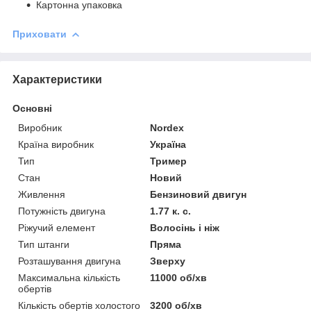
Картонна упаковка
Приховати
Характеристики
Основні
Виробник
Nordex
Країна виробник
Україна
Тип
Тример
Стан
Новий
Живлення
Бензиновий двигун
Потужність двигуна
1.77 к. с.
Ріжучий елемент
Волосінь і ніж
Тип штанги
Пряма
Розташування двигуна
Зверху
Максимальна кількість
11000 об/хв
обертів
Кількість обертів холостого
3200 об/хв