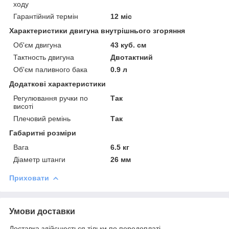
ходу
Гарантійний термін
12 міс
Характеристики двигуна внутрішнього згоряння
Об'єм двигуна
43 куб. см
Тактность двигуна
Двотактний
Об'єм паливного бака
0.9 л
Додаткові характеристики
Регулювання ручки по
Так
висоті
Плечовий ремінь
Так
Габаритні розміри
Вага
6.5 кг
Діаметр штанги
26 мм
Приховати
Умови доставки
Доставка здійснюється тільки по передоплаті.