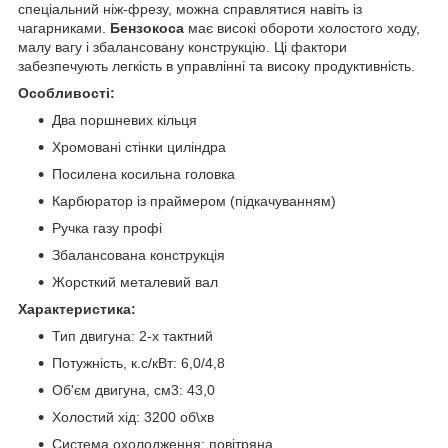
спеціальний ніж-фрезу, можна справлятися навіть із
чагарниками.
Бензокоса
має високі обороти холостого ходу,
малу вагу і збалансовану конструкцію. Ці фактори
забезпечують легкість в управлінні та високу продуктивність.
Особливості:
Два поршневих кільця
Хромовані стінки циліндра
Посилена косильна головка
Карбюратор із праймером (підкачуванням)
Ручка газу профі
Збалансована конструкція
Жорсткий металевий вал
Характеристика:
Тип двигуна: 2-х тактний
Потужність, к.с/кВт: 6,0/4,8
Об'єм двигуна, см3: 43,0
Холостий хід: 3200 об\хв
Система охолодження: повітряна