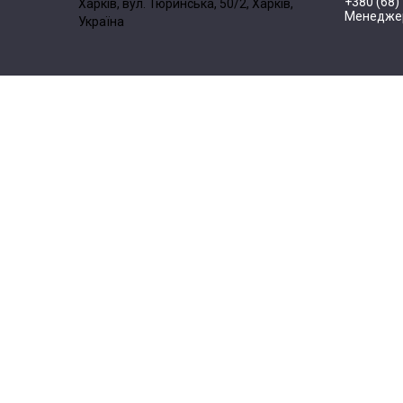
+380 (68)
Харків, вул. Тюринська, 50/2, Харків,
Менедже
Україна