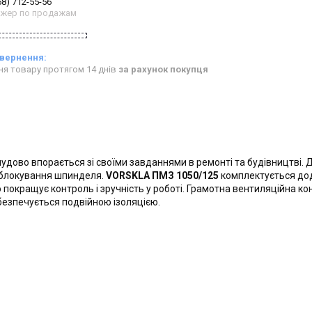
68) 712-55-56
жер по продажам
ня товару протягом 14 днів
за рахунок покупця
 чудово впорається зі своїми завданнями в ремонті та будівництві. 
я блокування шпинделя.
VORSKLA ПМЗ 1050/125
комплектується до
 покращує контроль і зручність у роботі. Грамотна вентиляційна ко
абезпечується подвійною ізоляцією.