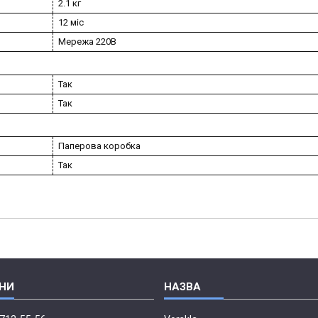
2.1 кг
12 міс
Мережа 220В
Так
Так
Паперова коробка
Так