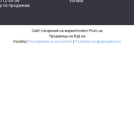
 712-55-56
Vorskla
р по продажам
Сайт створений на маркетплейсі
Prom.ua
Продавець на Bigl.ua
Vorskla |
Поскаржитися на контент
|
Політика конфіденційності