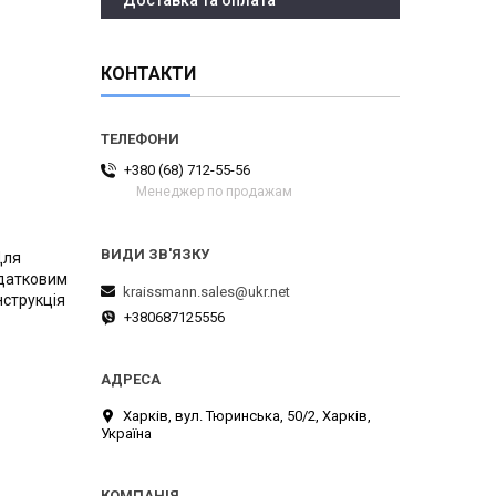
Доставка та оплата
КОНТАКТИ
+380 (68) 712-55-56
Менеджер по продажам
Для
датковим
kraissmann.sales@ukr.net
нструкція
+380687125556
Харків, вул. Тюринська, 50/2, Харків,
Україна