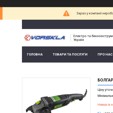
Зараз у компанії нероб
Електро та бензоінструм
Україні
ГОЛОВНА
ТОВАРИ ТА ПОСЛУГИ
ПРО НАС
БОЛГАР
Ціну уточ
Мінімальн
Немає в н