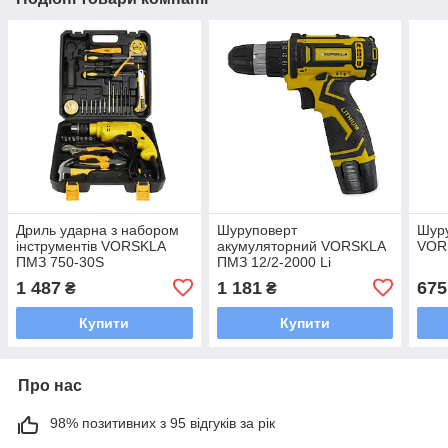
Дриль ударна з набором
Шуруповерт
Шур
інструментів VORSKLA
акумуляторний VORSKLA
VOR
ПМЗ 750-30S
ПМЗ 12/2-2000 Li
1 487
1 181
675
₴
₴
Купити
Купити
Про нас
98% позитивних з 95 відгуків за рік