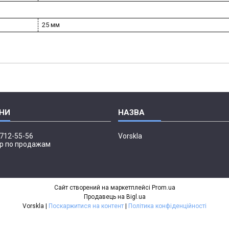
25 мм
 712-55-56
Vorskla
р по продажам
Сайт створений на маркетплейсі
Prom.ua
Продавець на Bigl.ua
Vorskla |
Поскаржитися на контент
|
Політика конфіденційності