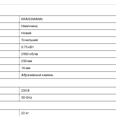
KRAISSMANN
Німеччина
Новий
Точильний
0.75 кВт
2950 об/хв
250 мм
16 мм
Абразивный камень
230 В
50 GHz
22 кг