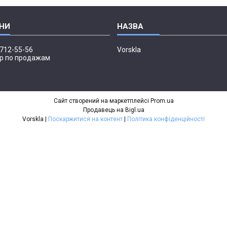
 712-55-56
Vorskla
р по продажам
Сайт створений на маркетплейсі
Prom.ua
Продавець на Bigl.ua
Vorskla |
Поскаржитися на контент
|
Політика конфіденційності