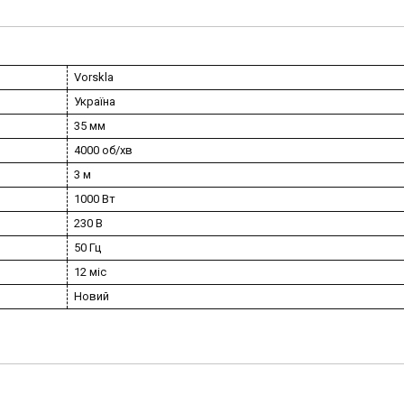
Vorskla
Україна
35 мм
4000 об/хв
3 м
1000 Вт
230 В
50 Гц
12 міс
Новий