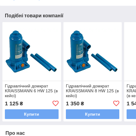
Подібні товари компанії
Гідравлічний домкрат
Гідравлічний домкрат
Гідр
KRAISSMANN 6 HW 125 (в
KRAISSMANN 8 HW 125 (в
KRA
кейсі)
кейсі)
(в ке
1 125
1 350
1 5
₴
₴
Купити
Купити
Про нас