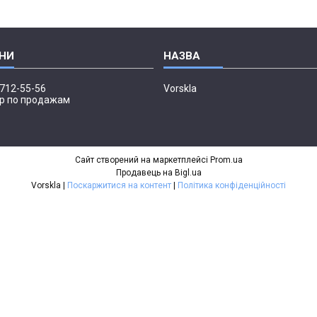
 712-55-56
Vorskla
р по продажам
Сайт створений на маркетплейсі
Prom.ua
Продавець на Bigl.ua
Vorskla |
Поскаржитися на контент
|
Політика конфіденційності