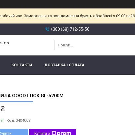
еробочий час. Замовлення та повідомлення будуть оброблені з 09:00 найб
+380 (68) 712-55-56
ент в
КОНТАКТИ
ДОСТАВКА І ОПЛАТА
ИЛА GOOD LUCK GL-5200М
 ₴
ті
Код:
0404008
Купити
Купити з