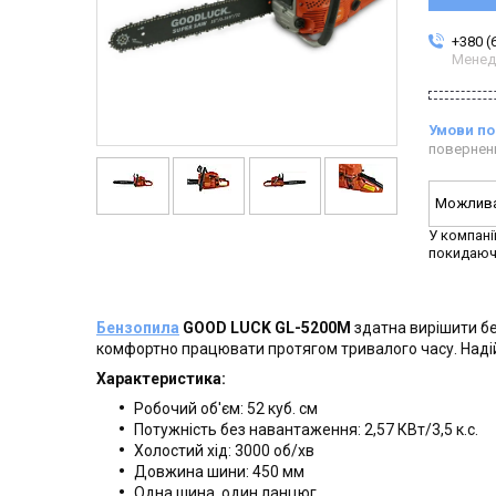
+380 (
Менед
повернен
У компані
покидаюч
Бензопила
GOOD LUCK GL-5200М
здатна вирішити бе
комфортно працювати протягом тривалого часу. Надій
Характеристика:
Робочий об'єм: 52 куб. см
Потужність без навантаження: 2,57 КВт/3,5 к.с.
Холостий хід: 3000 об/хв
Довжина шини: 450 мм
Одна шина, один ланцюг