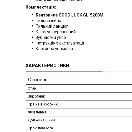
Комплектація:
Бензопила GOOD LUCK GL-5200М
Пильна шина
Пильний ланцюг
Ключ універсальний
Зубчастий упор
Інструкція з експлуатації
Картонна упаковка
ХАРАКТЕРИСТИКИ
Основні
Стан
Виробник
Країна виробник
Живлення
Довжина шини
Крок ланцюга