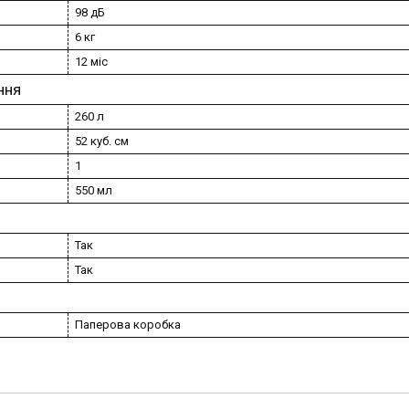
98 дБ
6 кг
12 міс
ння
260 л
52 куб. см
1
550 мл
Так
Так
Паперова коробка