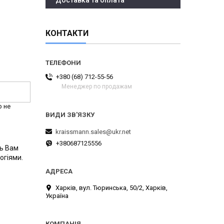
Доставка та оплата
КОНТАКТИ
+380 (68) 712-55-56
Менеджер по продажам
р не
kraissmann.sales@ukr.net
+380687125556
ть Вам
огіями.
Харків, вул. Тюринська, 50/2, Харків,
Україна