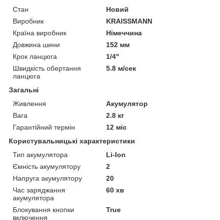
Стан
Новий
Виробник
KRAISSMANN
Країна виробник
Німеччина
Довжина шини
152 мм
Крок ланцюга
1/4"
Швидкість обертання
5.8 м/сек
ланцюга
Загальні
Живлення
Акумулятор
Вага
2.8 кг
Гарантійний термін
12 міс
Користувальницькі характеристики
Тип акумулятора
Li-Ion
Ємність акумулятору
2
Напруга акумулятору
20
Час заряджання
60 хв
акумулятора
Блокування кнопки
True
включення