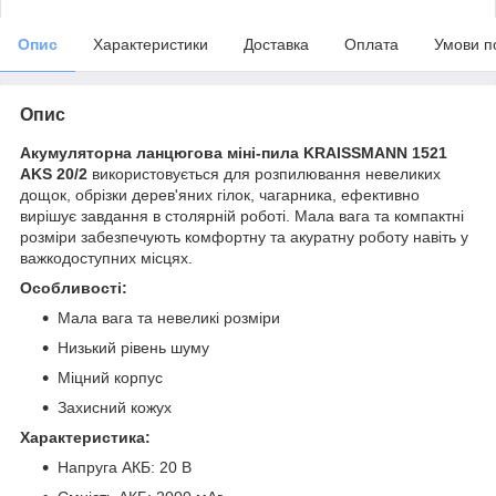
Опис
Характеристики
Доставка
Оплата
Умови п
Опис
Акумуляторна ланцюгова міні-пила KRAISSMANN 1521
AKS 20/2
використовується для розпилювання невеликих
дощок, обрізки дерев'яних гілок, чагарника, ефективно
вирішує завдання в столярній роботі. Мала вага та компактні
розміри забезпечують комфортну та акуратну роботу навіть у
важкодоступних місцях.
Особливості:
Мала вага та невеликі розміри
Низький рівень шуму
Міцний корпус
Захисний кожух
Характеристика:
Напруга АКБ: 20 В