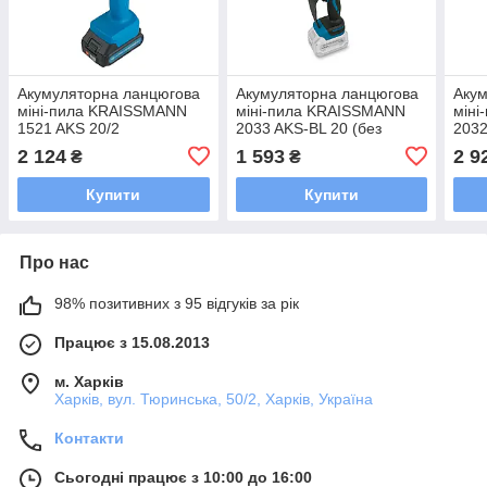
Акумуляторна ланцюгова
Акумуляторна ланцюгова
Акум
міні-пила KRAISSMANN
міні-пила KRAISSMANN
мін
1521 AKS 20/2
2033 AKS-BL 20 (без
2032
акумулятора та ЗП)
ланц
2 124
1 593
2 9
₴
₴
Купити
Купити
Про нас
98% позитивних з 95 відгуків за рік
Працює з 15.08.2013
м. Харків
Харків, вул. Тюринська, 50/2, Харків, Україна
Контакти
Сьогодні працює з 10:00 до 16:00