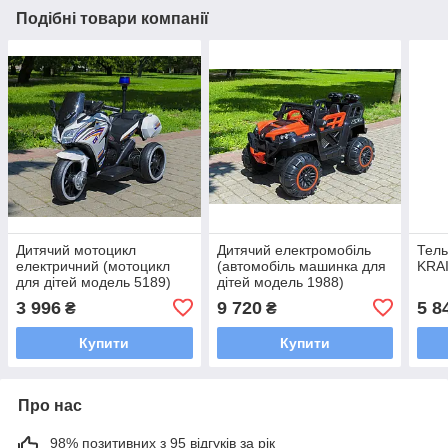
Подібні товари компанії
Дитячий мотоцикл
Дитячий електромобіль
Тель
електричний (мотоцикл
(автомобіль машинка для
KRA
для дітей модель 5189)
дітей модель 1988)
3 996
9 720
5 8
₴
₴
Купити
Купити
Про нас
98% позитивних з 95 відгуків за рік