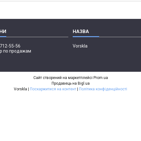
 712-55-56
Vorskla
р по продажам
Сайт створений на маркетплейсі
Prom.ua
Продавець на Bigl.ua
Vorskla |
Поскаржитися на контент
|
Політика конфіденційності