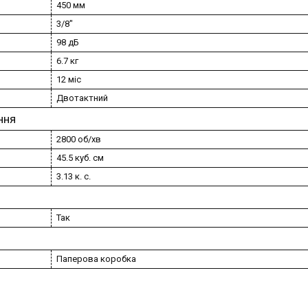
450 мм
3/8"
98 дБ
6.7 кг
12 міс
Двотактний
ння
2800 об/хв
45.5 куб. см
3.13 к. с.
Так
Паперова коробка