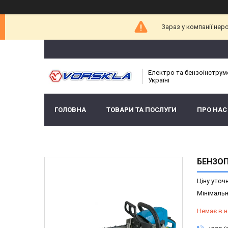
Зараз у компанії нер
Електро та бензоінструм
Україні
ГОЛОВНА
ТОВАРИ ТА ПОСЛУГИ
ПРО НАС
БЕНЗОП
Ціну уточ
Мінімальн
Немає в н