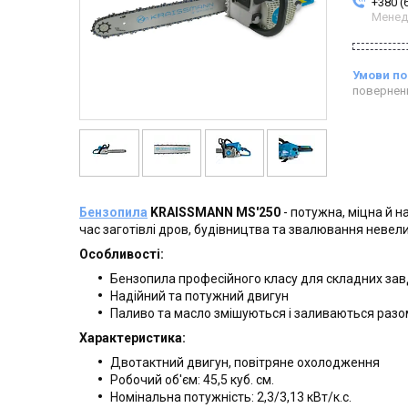
+380 (
Менед
повернен
Бензопила
KRAISSMANN MS'250
- потужна, міцна й 
час заготівлі дров, будівництва та звалювання невел
Особливості:
Бензопила професійного класу для складних за
Надійний та потужний двигун
Паливо та масло змішуються і заливаються разо
Характеристика:
Двотактний двигун, повітряне охолодження
Робочий об'єм: 45,5 куб. см.
Номінальна потужність: 2,3/3,13 кВт/к.с.