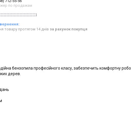
68) 712-55-56
жер по продажам
ня товару протягом 14 днів
за рахунок покупця
надійна бензопила професійного класу, забезпечить комфортну робо
иких дерев.
вдань
м