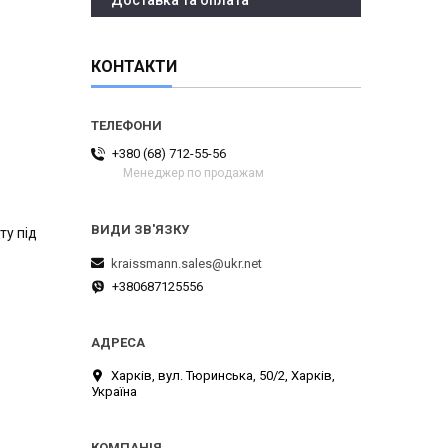
Доставка та оплата
КОНТАКТИ
+380 (68) 712-55-56
Менеджер по продажам
ту під
kraissmann.sales@ukr.net
+380687125556
Харків, вул. Тюринська, 50/2, Харків,
Україна