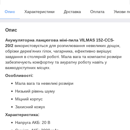
Опис
Характеристики
Доставка
Оплата
Умови п
Опис
Акумуляторна ланцюгова міні-пила
VILMAS 152-CCS-
20/2
використовується для розпилювання невеликих дощок,
обрізки дерев'яних гілок, чагарника, ефективно вирішує
завдання в столярній роботі. Мала вага та компактні розміри
забезпечують комфортну та акуратну роботу навіть у
важкодоступних місцях.
Особливості:
Мала вага та невеликі розміри
Низький рівень шуму
Міцний корпус
Захисний кожух
Характеристика:
Напруга АКБ: 20 В