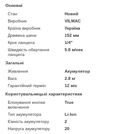
Основні
Стан
Новий
Виробник
VILMAC
Країна виробник
Україна
Довжина шини
152 мм
Крок ланцюга
1/4"
Швидкість обертання
5.8 м/сек
ланцюга
Загальні
Живлення
Акумулятор
Вага
2.8 кг
Гарантійний термін
12 міс
Користувальницькі характеристики
Блокування кнопки
True
включення
Тип акумулятора
Li-Ion
Ємність акумулятору
2
Напруга акумулятору
20