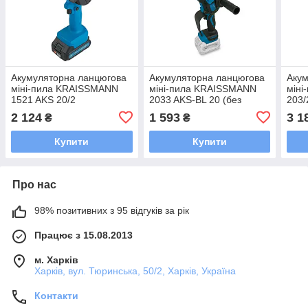
Акумуляторна ланцюгова
Акумуляторна ланцюгова
Акум
міні-пила KRAISSMANN
міні-пила KRAISSMANN
мін
1521 AKS 20/2
2033 AKS-BL 20 (без
203/
акумулятора та ЗП)
ланц
2 124
1 593
3 1
₴
₴
Купити
Купити
Про нас
98% позитивних з 95 відгуків за рік
Працює з 15.08.2013
м. Харків
Харків, вул. Тюринська, 50/2, Харків, Україна
Контакти