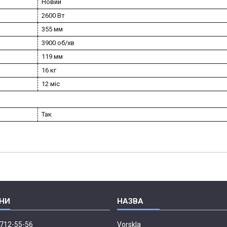
Новий
2600 Вт
355 мм
3900 об/хв
119 мм
16 кг
12 міс
Так
 712-55-56
Vorskla