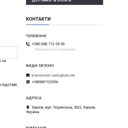
Доставка та оплата
КОНТАКТИ
+380 (68) 712-55-56
Менеджер по продажам
р не
kraissmann.sales@ukr.net
+380687125556
 підставі
Харків, вул. Тюринська, 50/2, Харків,
Україна