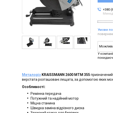
+380 (
Менед
повернен
У компані
покидаюч
Металоріз
KRAISSMANN 2600 МТМ 355
призначений д
верстата розташовані лещата, за допомогою яких можн
Особливості:
Ремінна передача
Потужний та надійний мотор
Міцна станина
Швидка заміна відрізного диска
Захисний кожух для безпеки