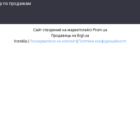
р по продажам
Сайт створений на маркетплейсі
Prom.ua
Продавець на Bigl.ua
Vorskla |
Поскаржитися на контент
|
Політика конфіденційності