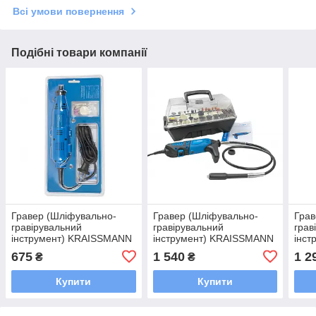
Всі умови повернення
Подібні товари компанії
Гравер (Шліфувально-
Гравер (Шліфувально-
Грав
гравірувальний
гравірувальний
грав
інструмент) KRAISSMANN
інструмент) KRAISSMANN
інс
150 SGW 10B
180 SGW 190
150
675
1 540
1 2
₴
₴
Купити
Купити