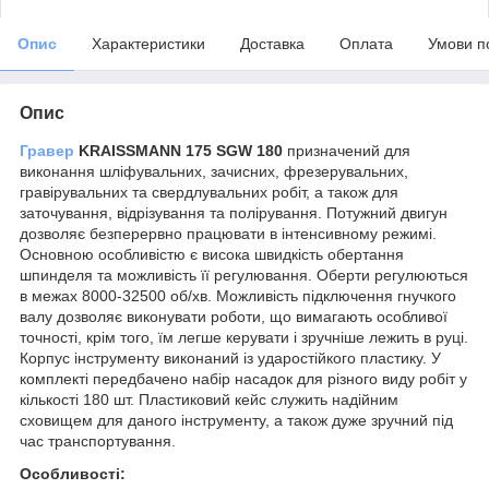
Опис
Характеристики
Доставка
Оплата
Умови п
Опис
Гравер
KRAISSMANN 175 SGW 180
призначений для
виконання шліфувальних, зачисних, фрезерувальних,
гравірувальних та свердлувальних робіт, а також для
заточування, відрізування та полірування. Потужний двигун
дозволяє безперервно працювати в інтенсивному режимі.
Основною особливістю є висока швидкість обертання
шпинделя та можливість її регулювання. Оберти регулюються
в межах 8000-32500 об/хв. Можливість підключення гнучкого
валу дозволяє виконувати роботи, що вимагають особливої ​​
точності, крім того, їм легше керувати і зручніше лежить в руці.
Корпус інструменту виконаний із ударостійкого пластику. У
комплекті передбачено набір насадок для різного виду робіт у
кількості 180 шт. Пластиковий кейс служить надійним
сховищем для даного інструменту, а також дуже зручний під
час транспортування.
Особливості: