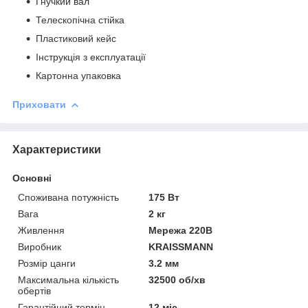
Гнучкий вал
Телескопічна стійка
Пластиковий кейс
Інструкція з експлуатації
Картонна упаковка
Приховати
Характеристики
Основні
Споживана потужність
175 Вт
Вага
2 кг
Живлення
Мережа 220В
Виробник
KRAISSMANN
Розмір цанги
3.2 мм
Максимальна кількість
32500 об/хв
обертів
Гарантійний термін
12 міс