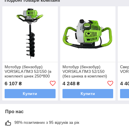
Подібні товари компанії
Мотобур (бензобур)
Мотобур (бензобур)
Свер
VORSKLA ПМЗ 52/150 (в
VORSKLA ПМЗ 52/150
VOR
комплекті шнек 250*800
(без шнека в комплекті)
мм)
6 107
4 248
4 4
₴
₴
Купити
Купити
Про нас
98% позитивних з 95 відгуків за рік