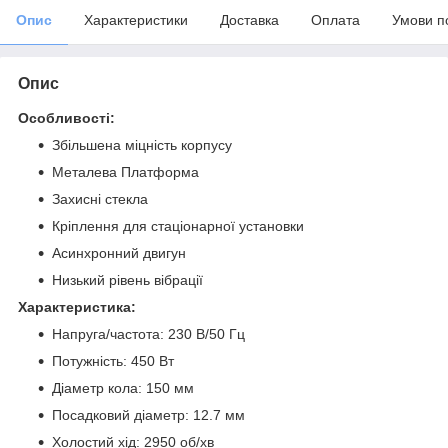
Опис
Характеристики
Доставка
Оплата
Умови п
Опис
Особливості:
Збільшена міцність корпусу
Металева Платформа
Захисні стекла
Кріплення для стаціонарної установки
Асинхронний двигун
Низький рівень вібрації
Характеристика:
Напруга/частота: 230 В/50 Гц
Потужність: 450 Вт
Діаметр кола: 150 мм
Посадковий діаметр: 12.7 мм
Холостий хід: 2950 об/хв