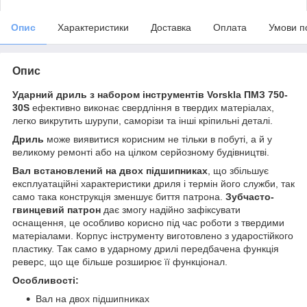
Опис
Характеристики
Доставка
Оплата
Умови п
Опис
Ударний дриль з набором інструментів Vorskla ПМЗ 750-
30S
ефективно виконає свердління в твердих матеріалах,
легко викрутить шурупи, саморізи та інші кріпильні деталі.
Дриль
може виявитися корисним не тільки в побуті, а й у
великому ремонті або на цілком серйозному будівництві.
Вал встановлений на двох підшипниках
, що збільшує
експлуатаційні характеристики дриля і термін його служби, так
само така конструкція зменшує биття патрона.
Зубчасто-
гвинцевий патрон
дає змогу надійно зафіксувати
оснащення, це особливо корисно під час роботи з твердими
матеріалами. Корпус інструменту виготовлено з ударостійкого
пластику. Так само в ударному дрилі передбачена функція
реверс, що ще більше розширює її функціонал.
Особливості:
Вал на двох підшипниках