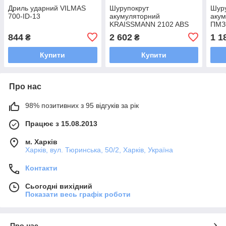
Дриль ударний VILMAS
Шурупокрут
Шур
700-ID-13
акумуляторний
аку
KRAISSMANN 2102 ABS
ПМЗ 
20/2-S2 (з набором
844
2 602
1 1
₴
₴
інструментів)
Купити
Купити
Про нас
98% позитивних з 95 відгуків за рік
Працює з 15.08.2013
м. Харків
Харків, вул. Тюринська, 50/2, Харків, Україна
Контакти
Сьогодні вихідний
Показати весь графік роботи
Про нас