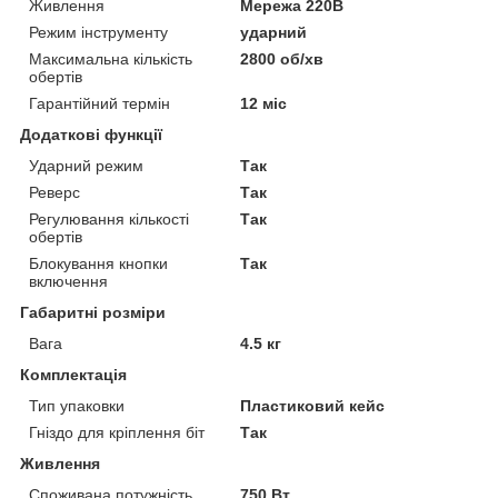
Живлення
Мережа 220В
Режим інструменту
ударний
Максимальна кількість
2800 об/хв
обертів
Гарантійний термін
12 міс
Додаткові функції
Ударний режим
Так
Реверс
Так
Регулювання кількості
Так
обертів
Блокування кнопки
Так
включення
Габаритні розміри
Вага
4.5 кг
Комплектація
Тип упаковки
Пластиковий кейс
Гніздо для кріплення біт
Так
Живлення
Споживана потужність
750 Вт