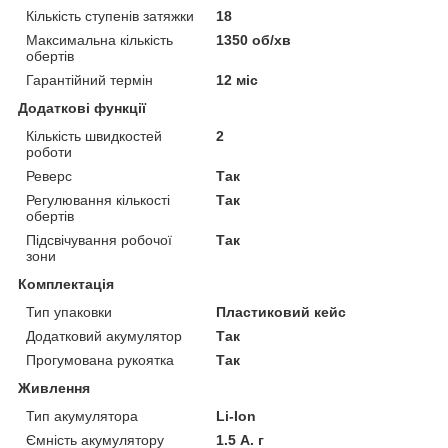
Кількість ступенів затяжки
18
Максимальна кількість
1350 об/хв
обертів
Гарантійний термін
12 міс
Додаткові функції
Кількість швидкостей
2
роботи
Реверс
Так
Регулювання кількості
Так
обертів
Підсвічування робочої
Так
зони
Комплектація
Тип упаковки
Пластиковий кейс
Додатковий акумулятор
Так
Прогумована рукоятка
Так
Живлення
Тип акумулятора
Li-Ion
Ємність акумулятору
1.5 А. г