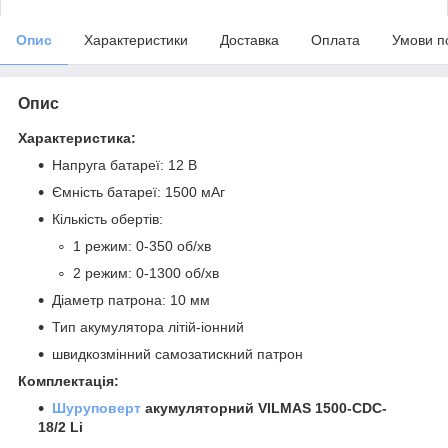
Опис
Характеристики
Доставка
Оплата
Умови п
Опис
Характеристика:
Напруга батареї: 12 В
Ємність батареї: 1500 мАг
Кількість обертів:
1 режим: 0-350 об/хв
2 режим: 0-1300 об/хв
Діаметр патрона: 10 мм
Тип акумулятора літій-іонний
швидкозмінний самозатискний патрон
Комплектація:
Шуруповерт
акумуляторний VILMAS 1500-CDC-
18/2 Li