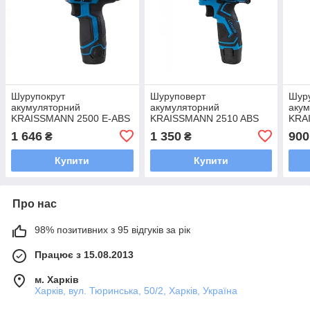
Шурупокрут
Шуруповерт
Шур
акумуляторний
акумуляторний
аку
KRAISSMANN 2500 E-ABS
KRAISSMANN 2510 ABS
KRA
12/2 Li (ударний)
12/2 Li
12/2
1 646
1 350
900
₴
₴
Купити
Купити
Про нас
98% позитивних з 95 відгуків за рік
Працює з 15.08.2013
м. Харків
Харків, вул. Тюринська, 50/2, Харків, Україна