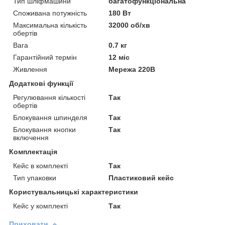
Тип шліфмашини
багатофункціональна
Споживана потужність
180 Вт
Максимальна кількість
32000 об/хв
обертів
Вага
0.7 кг
Гарантійний термін
12 міс
Живлення
Мережа 220В
Додаткові функції
Регулювання кількості
Так
обертів
Блокування шпинделя
Так
Блокування кнопки
Так
включення
Комплектація
Кейс в комплекті
Так
Тип упаковки
Пластиковий кейс
Користувальницькі характеристики
Кейс у комплекті
Так
Приховати