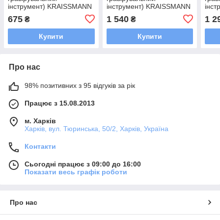
інструмент) KRAISSMANN
інструмент) KRAISSMANN
інс
150 SGW 10B
180 SGW 190
150
675
1 540
1 2
₴
₴
Купити
Купити
Про нас
98% позитивних з 95 відгуків за рік
Працює з 15.08.2013
м. Харків
Харків, вул. Тюринська, 50/2, Харків, Україна
Контакти
Сьогодні працює з 09:00 до 16:00
Показати весь графік роботи
Про нас