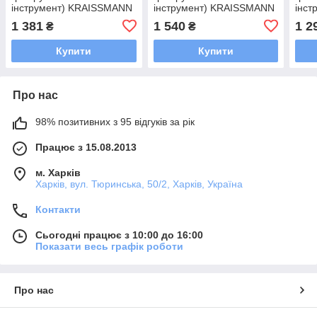
інструмент) KRAISSMANN
інструмент) KRAISSMANN
інс
180 SGW 210
180 SGW 190
150
1 381
1 540
1 2
₴
₴
Купити
Купити
Про нас
98% позитивних з 95 відгуків за рік
Працює з 15.08.2013
м. Харків
Харків, вул. Тюринська, 50/2, Харків, Україна
Контакти
Сьогодні працює з 10:00 до 16:00
Показати весь графік роботи
Про нас