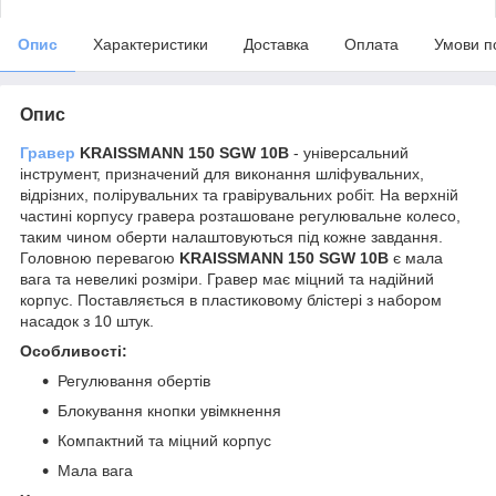
Опис
Характеристики
Доставка
Оплата
Умови п
Опис
Гравер
KRAISSMANN 150 SGW 10B
- універсальний
інструмент, призначений для виконання шліфувальних,
відрізних, полірувальних та гравірувальних робіт. На верхній
частині корпусу гравера розташоване регулювальне колесо,
таким чином оберти налаштовуються під кожне завдання.
Головною перевагою
KRAISSMANN 150 SGW 10B
є мала
вага та невеликі розміри. Гравер має міцний та надійний
корпус. Поставляється в пластиковому блістері з набором
насадок з 10 штук.
Особливості:
Регулювання обертів
Блокування кнопки увімкнення
Компактний та міцний корпус
Мала вага