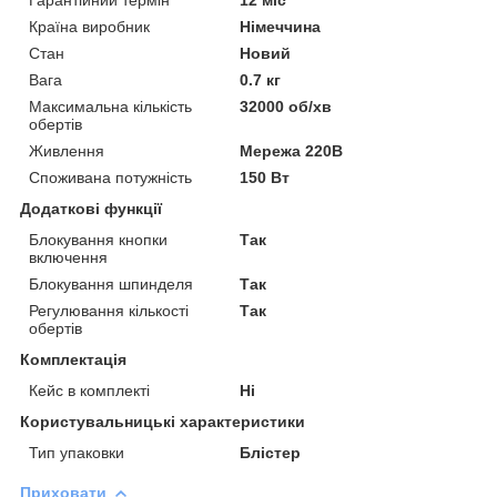
Країна виробник
Німеччина
Стан
Новий
Вага
0.7 кг
Максимальна кількість
32000 об/хв
обертів
Живлення
Мережа 220В
Споживана потужність
150 Вт
Додаткові функції
Блокування кнопки
Так
включення
Блокування шпинделя
Так
Регулювання кількості
Так
обертів
Комплектація
Кейс в комплекті
Ні
Користувальницькі характеристики
Тип упаковки
Блістер
Приховати